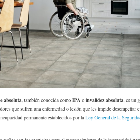
e absoluta
IPA
invalidez absoluta
, también conocida como
o
, es un 
adores que sufren una enfermedad o lesión que les impide desempeñar cua
 incapacidad permanente establecidos por la
Ley General de la Segurida
s cuáles son los requisitos para el reconocimiento de la incapacidad per