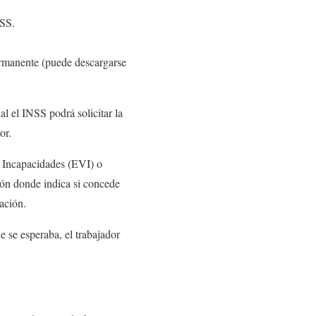
NSS.
ermanente (puede descargarse
l el INSS podrá solicitar la
dor.
e Incapacidades (EVI) o
ión donde indica si concede
tación.
 se esperaba, el trabajador