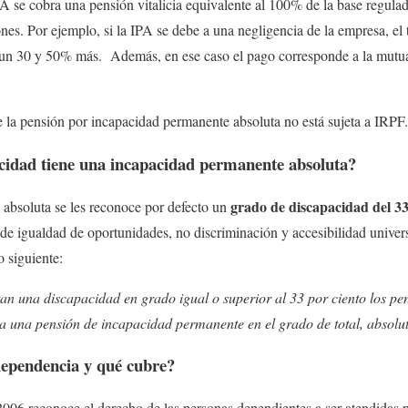
A se cobra una pensión vitalicia equivalente al 100% de la base regula
nes. Por ejemplo, si la IPA se debe a una negligencia de la empresa, el
un 30 y 50% más. Además, en ese caso el pago corresponde a la mutua 
 la pensión por incapacidad permanente absoluta no está sujeta a IRPF
cidad tiene una incapacidad permanente absoluta?
grado de discapacidad del 
 absoluta se les reconoce por defecto un
de igualdad de oportunidades, no discriminación y accesibilidad univer
o siguiente:
an una discapacidad en grado igual o superior al 33 por ciento los pen
a una pensión de incapacidad permanente en el grado de total, absolut
dependencia y qué cubre?
06 reconoce el derecho de las personas dependientes a ser atendidas p